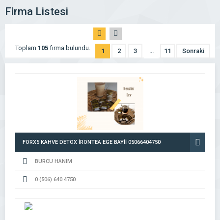
Firma Listesi
Toplam
105
firma bulundu.
1
2
3
…
11
Sonraki
FORX5 KAHVE DETOX İRONTEA EGE BAYİİ 05066404750
BURCU HANIM
0 (506) 640 4750