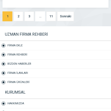
1
2
3
…
11
Sonraki
UZMAN FİRMA REHBERİ
FİRMA EKLE
FİRMA REHBERİ
BİZDEN HABERLER
FİRMA İLANLARI
FİRMA ÜRÜNLERİ
KURUMSAL
HAKKIMIZDA