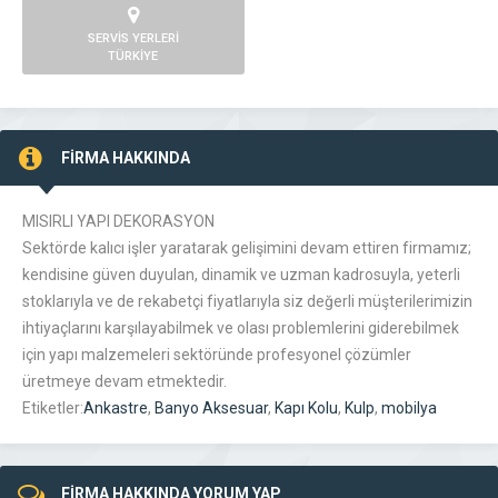
SERVİS YERLERİ
TÜRKİYE
FİRMA HAKKINDA
MISIRLI YAPI DEKORASYON
Sektörde kalıcı işler yaratarak gelişimini devam ettiren firmamız;
kendisine güven duyulan, dinamik ve uzman kadrosuyla, yeterli
stoklarıyla ve de rekabetçi fiyatlarıyla siz değerli müşterilerimizin
ihtiyaçlarını karşılayabilmek ve olası problemlerini giderebilmek
için yapı malzemeleri sektöründe profesyonel çözümler
üretmeye devam etmektedir.
Etiketler:
Ankastre
,
Banyo Aksesuar
,
Kapı Kolu
,
Kulp
,
mobilya
FİRMA HAKKINDA YORUM YAP