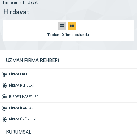
Firmalar
Hırdavat
Hırdavat
Toplam
0
firma bulundu.
UZMAN FİRMA REHBERİ
FİRMA EKLE
FİRMA REHBERİ
BİZDEN HABERLER
FİRMA İLANLARI
FİRMA ÜRÜNLERİ
KURUMSAL