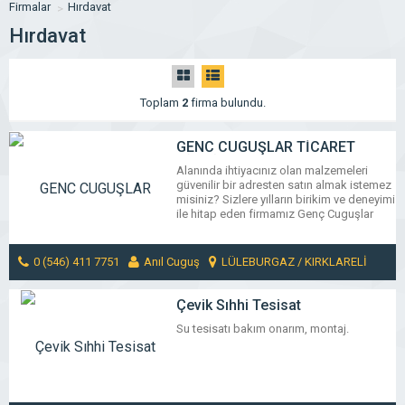
Firmalar
Hırdavat
Hırdavat
Toplam
2
firma bulundu.
GENC CUGUŞLAR TİCARET
0(546) 411 7751
Alanında ihtiyacınız olan malzemeleri
güvenilir bir adresten satın almak istemez
misiniz? Sizlere yılların birikim ve deneyimi
ile hitap eden firmamız Genç Cuguşlar
Ticaret, aradığınız kaliteyi uygun fiyata
bulmanızı sağlıyor. Lülüburgaz/Kırklareli
yer alan firmamız, alanında başarılı ve
0 (546) 411 7751
Anıl Cuguş
LÜLEBURGAZ / KIRKLARELİ
deneyimli kadrosu ile sizlere hitap
etmektedir. Demir,Çelik,Hırdavat,Nalburiye,
MESAJ GÖNDER
Tıbbi ve Sanayii Gazları Tarım, Aletleri,
Çevik Sıhhi Tesisat
Yedek parça Toptan ve
Su tesisatı bakım onarım, montaj.
parekendeSatış uygun fiyatlarla
bulabileceğiniz Genç Cuguşlar […]