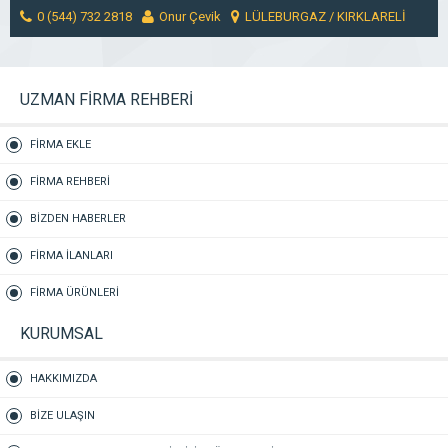
0 (544) 732 2818
Onur Çevik
LÜLEBURGAZ / KIRKLARELİ
MESAJ GÖNDER
UZMAN FİRMA REHBERİ
FİRMA EKLE
FİRMA REHBERİ
BİZDEN HABERLER
FİRMA İLANLARI
FİRMA ÜRÜNLERİ
KURUMSAL
HAKKIMIZDA
BİZE ULAŞIN