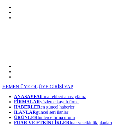
HEMEN ÜYE OL
ÜYE GİRİŞİ YAP
ANASAYFA
firma rehberi anasayfanız
FİRMALAR
yüzlerce kayıtlı firma
HABERLER
en güncel haberler
İLANLAR
güncel seri ilanlar
ÜRÜNLER
binlerce firma ürünü
FUAR VE ETKİNLİKLER
fuar ve etkinlik planları
NASIL YARDIMCI OLABİLİRİZ
?