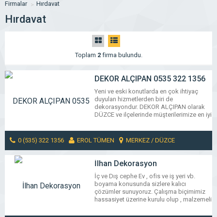
Firmalar
Hırdavat
Hırdavat
Toplam
2
firma bulundu.
DEKOR ALÇIPAN 0535 322 1356
Yeni ve eski konutlarda en çok ihtiyaç
duyulan hizmetlerden biri de
dekorasyondur. DEKOR ALÇIPAN olarak
DÜZCE ve ilçelerinde müşterilerimize en iyi
hizmetleri en uygun fiyatlarla sunarak
memnuniyetlerini sağlamaya devam
ediyoruz. Hizmetlerimizden bazıları; –
0 (535) 322 1356
EROL TÜMEN
MERKEZ / DÜZCE
Yapı inşaat, – Yapı dekorasyon, – Dış
dekorasyon, – Dekorasyon tadilat, – Isı
MESAJ GÖNDER
yalıtımı, – Ses yalıtımı, – Dış cephe
İlhan Dekorasyon
mantolama, – […]
İç ve Dış cephe Ev , ofis ve iş yeri vb.
boyama konusunda sizlere kalıcı
çözümler sunuyoruz. Çalışma biçimimiz
hassasiyet üzerine kurulu olup , malzemeli
ve malzemesiz boya işlerinizi öncelikle
ivedi şekilde yapıyoruz. Bu işte önemli