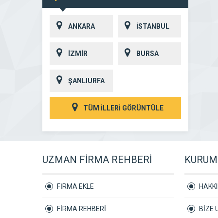
ANKARA
İSTANBUL
İZMİR
BURSA
ŞANLIURFA
TÜM İLLERİ GÖRÜNTÜLE
UZMAN FİRMA REHBERİ
KURUM
FİRMA EKLE
HAKK
FİRMA REHBERİ
BİZE 