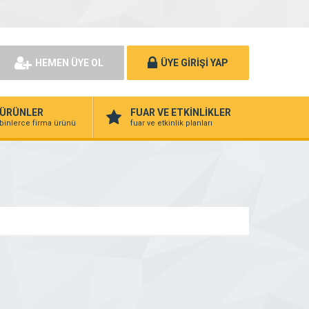
HEMEN ÜYE OL
ÜYE GİRİŞİ YAP
ÜRÜNLER
FUAR VE ETKİNLİKLER
binlerce firma ürünü
fuar ve etkinlik planları