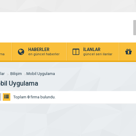
HABERLER
İLANLAR
irma
en güncel haberler
güncel seri ilanlar
lar
Bilişim
Mobil Uygulama
bil Uygulama
Toplam
0
firma bulundu.